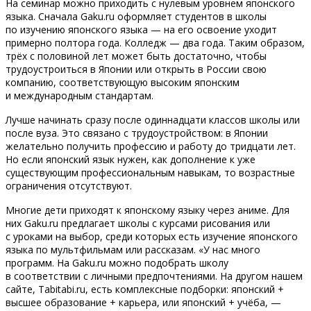
На семинар можно приходить с нулевым уровнем японского
языка. Сначала Gaku.ru оформляет студентов в школы
по изучению японского языка — на его освоение уходит
примерно полтора года. Колледж — два года. Таким образом,
трёх с половиной лет может быть достаточно, чтобы
трудоустроиться в Японии или открыть в России свою
компанию, соответствующую высоким японским
и международным стандартам.
Лучше начинать сразу после одиннадцати классов школы или
после вуза. Это связано с трудоустройством: в Японии
желательно получить профессию и работу до тридцати лет.
Но если японский язык нужен, как дополнение к уже
существующим профессиональным навыкам, то возрастные
ограничения отсутствуют.
Многие дети приходят к японскому языку через аниме. Для
них Gaku.ru предлагает школы с курсами рисования или
с уроками на выбор, среди которых есть изучение японского
языка по мультфильмам или рассказам. «У нас много
программ. На Gaku.ru можно подобрать школу
в соответствии с личными предпочтениями. На другом нашем
сайте, Tabitabi.ru, есть комплексные подборки: японский +
высшее образование + карьера, или японский + учёба, —