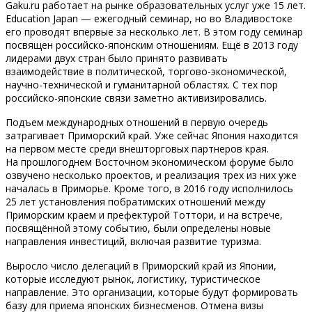
Gaku.ru работает на рынке образовательных услуг уже 15 лет.
Education Japan — ежегодный семинар, но во Владивостоке
его проводят впервые за несколько лет. В этом году семинар
посвящен российско-японским отношениям. Ещё в 2013 году
лидерами двух стран было принято развивать
взаимодействие в политической, торгово-экономической,
научно-технической и гуманитарной областях. С тех пор
российско-японские связи заметно активизировались.
Подъем международных отношений в первую очередь
затрагивает Приморский край. Уже сейчас Япония находится
на первом месте среди внешторговых партнеров края.
На прошлогоднем Восточном экономическом форуме было
озвучено несколько проектов, и реализация трех из них уже
началась в Приморье. Кроме того, в 2016 году исполнилось
25 лет установления побратимских отношений между
Приморским краем и префектурой Тоттори, и на встрече,
посвящённой этому событию, были определены новые
направления инвестиций, включая развитие туризма.
Выросло число делегаций в Приморский край из Японии,
которые исследуют рынок, логистику, туристическое
направление. Это организации, которые будут формировать
базу для приема японских бизнесменов. Отмена визы